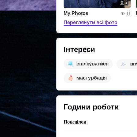
1
My Photos
11
Переглянути всі фото
Інтереси
спілкуватися
кін
мастурбація
Години роботи
Понеділок