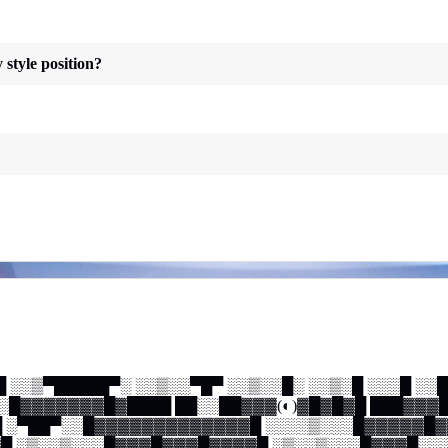
 style position?
 ░░▒▀█████▀░ ░░▒░░▀█▀ ░░▒░░█░ ░░▒░█ ░░░█ ░░
░░█▓▓▓▓▓▓▓█▓████ ██░░██▓▓▓(◐)▓█▓█▓█ ███▓▓
 ░▀██▀░░█▓▓▓▓▓▓▓▓▓▓▓▓▓█ ░░░░▒░░░█▓▓▓▓▓█
█ ░▒░░▒░░░█▓▓▓█▓▓▓█▓▓▓▓█ ░▒░░▒░░░█▓▓▓█░░