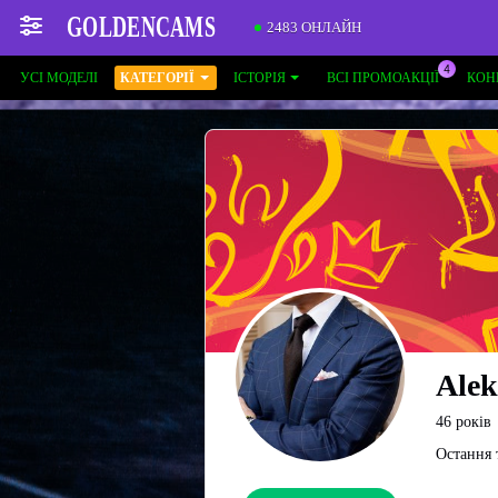
2483 ОНЛАЙН
УСІ МОДЕЛІ
КАТЕГОРІЇ
ІСТОРІЯ
ВСІ ПРОМОАКЦІЇ
КОН
Alek
46 років
Остання 