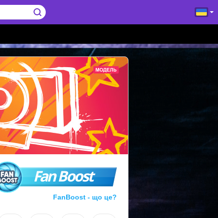
Fan Boost
FanBoost - що це?