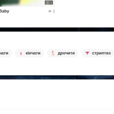
1
Baby
1
чати
кінчати
дрочити
стриптиз