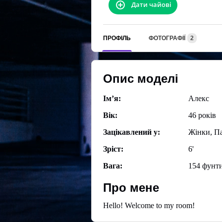
Дати чайові
ПРОФІЛЬ
ФОТОГРАФІЇ
2
Опис моделі
Ім’я:
Алекс
Вік:
46 років
Зацікавлений у:
Жiнки, П
Зріст:
6'
Вага:
154 фунт
Про мене
Hello! Welcome to my room!