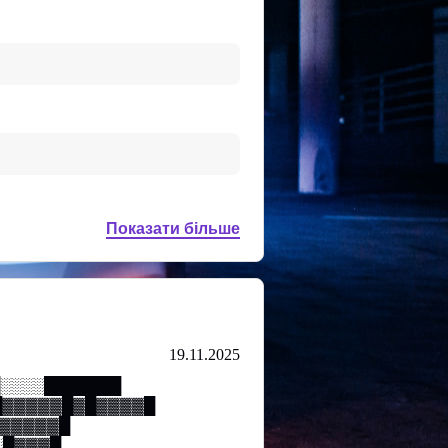
Показати більше
19.11.2025
█░░░░███████
▓█▓▓▓▓▓█▓█▓▓▓▓█
▓▓▓▓▓▓█
░█▓▓▓█