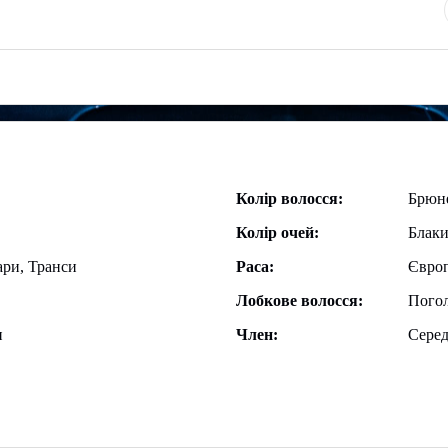
Колір волосся:
Брюн
Колір очей:
Блаки
ари, Транси
Раса:
Євро
Лобкове волосся:
Пого
и
Член:
Серед