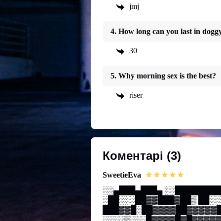
jmj
4. How long can you last in doggy
30
5. Why morning sex is the best?
riser
Коментарі
(3)
SweetieEva
░░▄███▄███▄ ░░█████████
░██░░░██▓▓███▓██▒ ██░
███▓▓█░██▓▓▓▓██▓▓▓▓▓█
░░░░▒░░░█▓▓▓▓█▓█▓▓▓▓▓