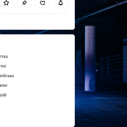
етка
тні
пейська
лене
ній