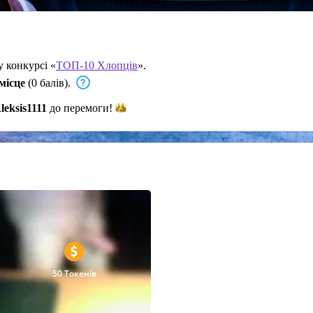
у конкурсі «
ТОП-10 Хлопців
».
місце
(0 балів).
leksis1111
до
перемоги!
50 Токенів