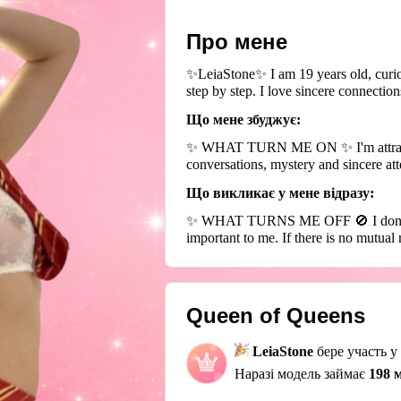
Про мене
✨LeiaStone✨ I am 19 years old, curio
step by step. I love sincere connection
Що мене збуджує:
✨ WHAT TURN ME ON ✨ I'm attracted to
conversations, mystery and sincere a
Що викликає у мене відразу:
✨ WHAT TURNS ME OFF 🚫 I don't like 
important to me. If there is no mutua
Queen of Queens
LeiaStone
бере участь у
Наразі модель займає
198 