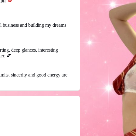
ари
al business and building my dreams
ing, deep glances, interesting
er. 💕
its, sincerity and good energy are