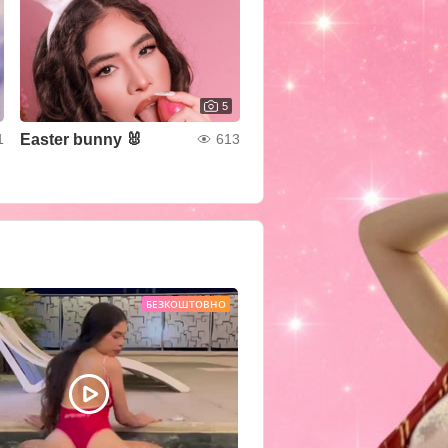
5
Easter bunny 🐰
1
613
БЕЗКОШТОВНО