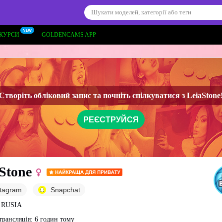
КУРСИ
GOLDENCAMS APP
Створіть обліковий запис та почніть спілкуватися з
LeiaStone
РЕЄСТРУЙСЯ
Stone
stagram
Snapchat
, RUSIA
трансляція: 6 годин тому