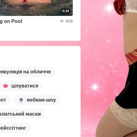
0:32
g on Pool
408
еякуляція на обличчя
цілуватися
рот
вебкам-шоу
азіатський масаж
ейссіттинг