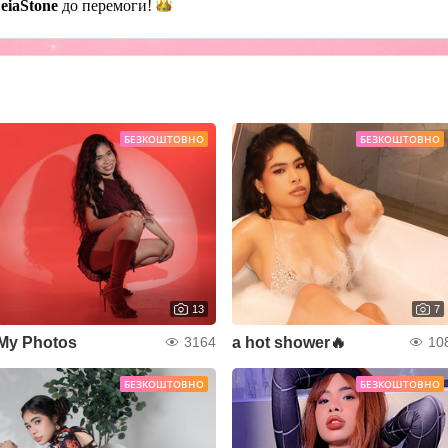
eiaStone
до
перемоги!
БЕЗКОШТОВНО
БЕЗКОШТОВНО
13
7
My Photos
a hot shower🔥
3164
10
БЕЗКОШТОВНО
БЕЗКОШТОВНО