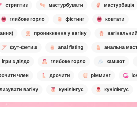
стриптиз
мастурбувати
мастурбація
глибоке горло
фістинг
ковтати
ання)
проникнення у вагіну
вагінальний
фут-фетиш
anal fisting
анальна мас
ігри з ділдо
глибоке горло
камшот
рочити член
дрочити
рімминг
lo
лизувати вагіну
кунілінгус
кунілінгус