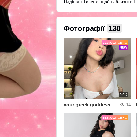
Надішли Токени, щоб наблизити
L
Фотографії
130
БЕЗКОШТОВНО
3
your greek goddess
14
БЕЗКОШТОВНО