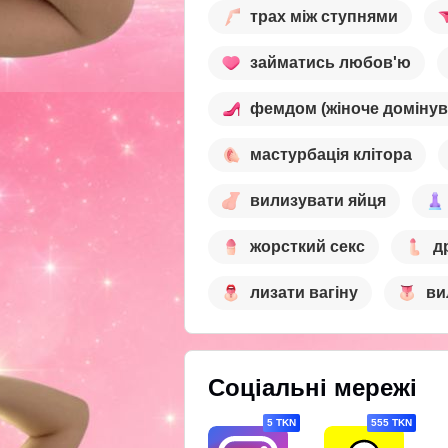
трах між ступнями
займатись любов'ю
фемдом (жіноче домінув
мастурбація клітора
вилизувати яйця
жорсткий секс
д
лизати вагіну
ви
Соціальні мережі
5 TKN
555 TKN