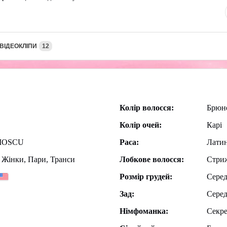
ВІДЕОКЛІПИ
12
Колір волосся:
Брюн
Колір очей:
Карі
MOSCU
Раса:
Латин
 Жiнки, Пари, Транси
Лобкове волосся:
Стри
Розмір грудей:
Серед
Зад:
Серед
Німфоманка:
Секр