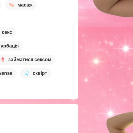
масаж
 секс
турбація
займатися сексом
vense
сквірт