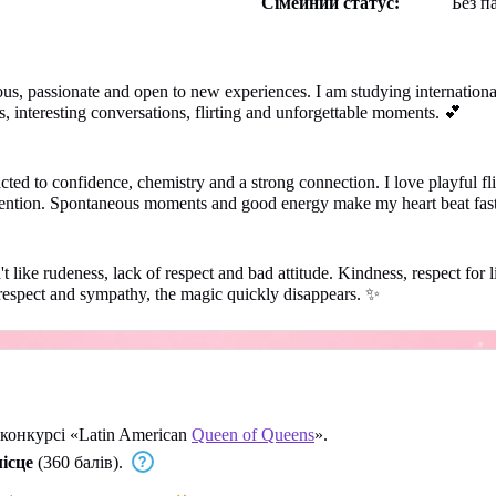
Сімейний статус:
Без п
us, passionate and open to new experiences. I am studying internation
s, interesting conversations, flirting and unforgettable moments. 💕
 confidence, chemistry and a strong connection. I love playful flirt
ttention. Spontaneous moments and good energy make my heart beat fast
rudeness, lack of respect and bad attitude. Kindness, respect for lim
l respect and sympathy, the magic quickly disappears. ✨
 конкурсі «Latin American
Queen of Queens
».
місце
(360 балів).