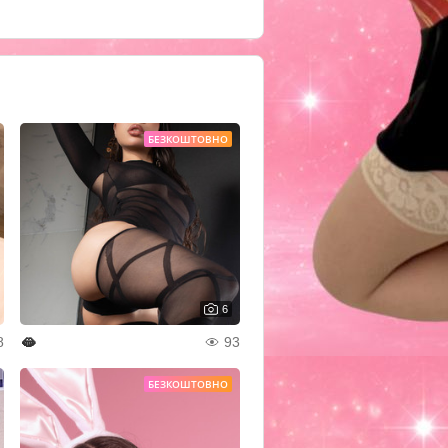
БЕЗКОШТОВНО
6
🫦
8
93
БЕЗКОШТОВНО