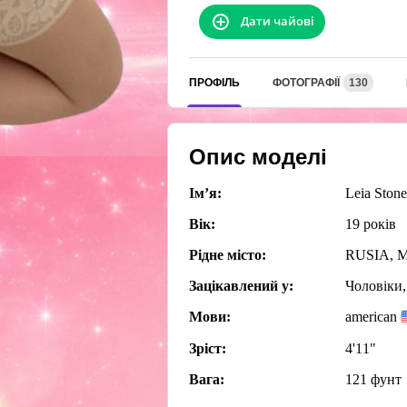
Дати чайові
ПРОФІЛЬ
ФОТОГРАФІЇ
130
Опис моделі
Ім’я:
Leia Stone
Вік:
19 років
Рідне місто:
RUSIA, 
Зацікавлений у:
Чоловіки,
Мови:
american
Зріст:
4'11"
Вага:
121 фунт