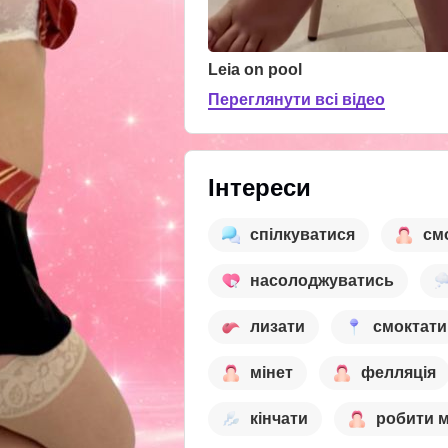
Leia on pool
Переглянути всі відео
Інтереси
спілкуватися
см
насолоджуватись
лизати
смоктати
мінет
фелляція
кінчати
робити м