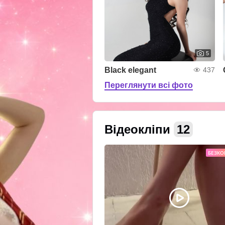
5
Black elegant
437
Переглянути всі фото
Відеокліпи
12
БЕЗК