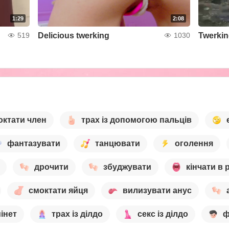
1:29
2:08
Delicious twerking
Twerkin
519
1030
октати член
трах із допомогою пальців
фантазувати
танцювати
оголення
дрочити
збуджувати
кінчати в 
смоктати яйця
вилизувати анус
інет
трах із ділдо
секс із ділдо
ф