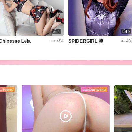
5
5
Chinesse Leia
SPIDERGIRL 🕷️
454
43
ОШТОВНО
БЕЗКОШТОВНО