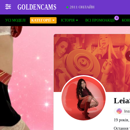
2811 ОНЛАЙН
УСІ МОДЕЛІ
КАТЕГОРІЇ
ІСТОРІЯ
ВСІ ПРОМОАКЦІЇ
КОН
Leia
In
19 років
Остання 