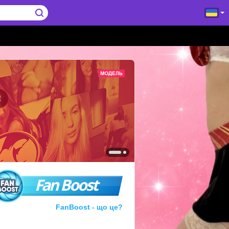
!
Fan Boost
FanBoost - що це?