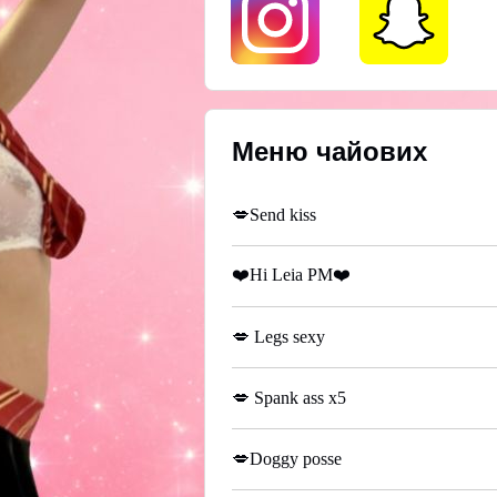
Меню чайових
💋Send kiss
❤️Hi Leia PM❤️
💋 Legs sexy
💋 Spank ass x5
💋Doggy posse