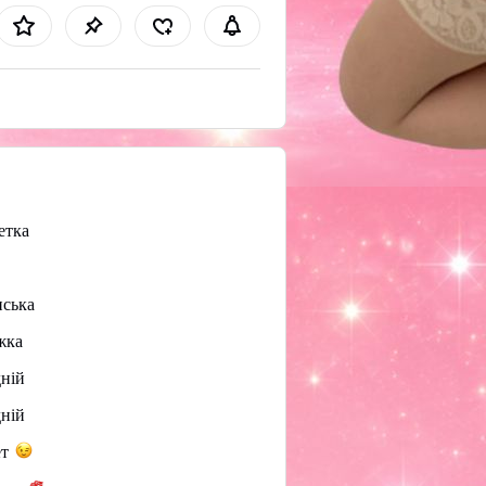
етка
ська
жка
ній
ній
ет