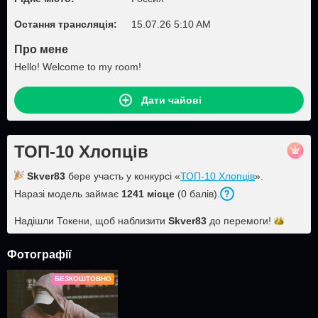
Остання трансляція:
15.07.26 5:10 AM
Про мене
Hello! Welcome to my room!
Дати чайові
ТОП-10 Хлопців
Skver83
бере участь у конкурсі «
ТОП-10 Хлопців
».
Наразі модель займає
1241 місце
(0 балів).
Надішли Токени, щоб наблизити
Skver83
до
перемоги!
Фотографії
БЕЗКОШТОВНО