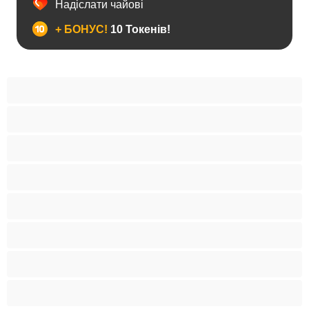
Надіслати чайові
+ БОНУС!
10 Токенів!
BBW
Іграшки
Індійки
Азіатки
Анал
Арабки
Блондинки
Бондаж