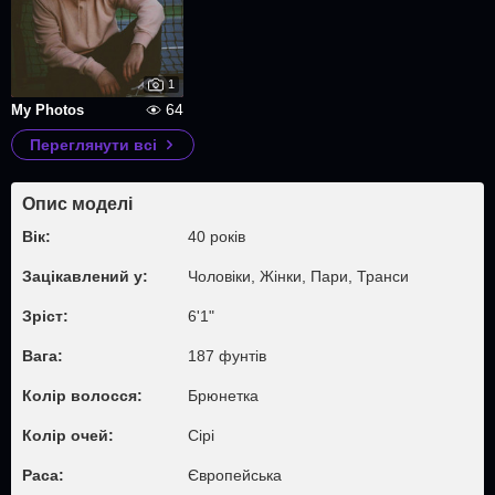
1
64
My Photos
Переглянути всі
Опис моделі
Вік:
40 років
Зацікавлений у:
Чоловіки, Жiнки, Пари, Транси
Зріст:
6'1"
Вага:
187 фунтів
Колір волосся:
Брюнетка
Колір очей:
Сірі
Раса:
Європейська