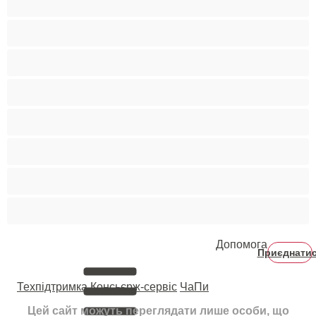
Руденькі
Світлошкірі
Середні груди
Сквірт
Старенькі
Студентки
Фетиш
Допомога
Приєднати
Техпідтримка
Консьєрж-сервіс
ЧаПи
Цей сайт можуть переглядати лише особи, що